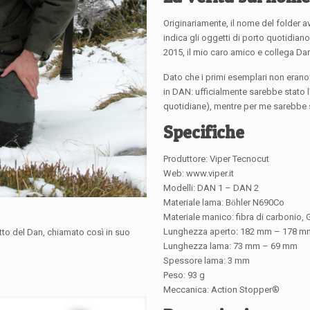
Originariamente, il nome del folder 
indica gli oggetti di porto quotidian
2015, il mio caro amico e collega D
Dato che i primi esemplari non erano 
in DAN: ufficialmente sarebbe stato 
quotidiane), mentre per me sarebbe
Specifiche
Produttore: Viper Tecnocut
Web: www.viper.it
Modelli: DAN 1 – DAN 2
Materiale lama: B
ö
hler N690Co
Materiale manico: fibra di carbonio, 
Lunghezza aperto: 182 mm – 178 m
tto del Dan, chiamato così in suo
Lunghezza lama: 73 mm – 69 mm
Spessore lama: 3 mm
Peso: 93 g
Meccanica: Action Stopper®