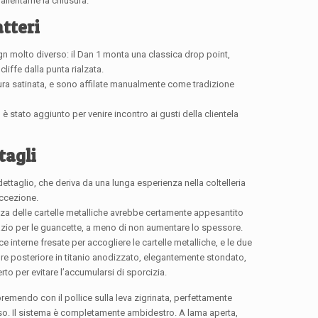
allentarne la chiusura.
tteri
gn molto diverso: il Dan 1 monta una classica drop point,
liffe dalla punta rialzata.
tura satinata, e sono affilate manualmente come tradizione
 1 è stato aggiunto per venire incontro ai gusti della clientela
tagli
dettaglio, che deriva da una lunga esperienza nella coltelleria
eccezione.
nza delle cartelle metalliche avrebbe certamente appesantito
pazio per le guancette, a meno di non aumentare lo spessore.
 interne fresate per accogliere le cartelle metalliche, e le due
e posteriore in titanio anodizzato, elegantemente stondato,
to per evitare l’accumularsi di sporcizia.
remendo con il pollice sulla leva zigrinata, perfettamente
iuso. Il sistema è completamente ambidestro. A lama aperta,