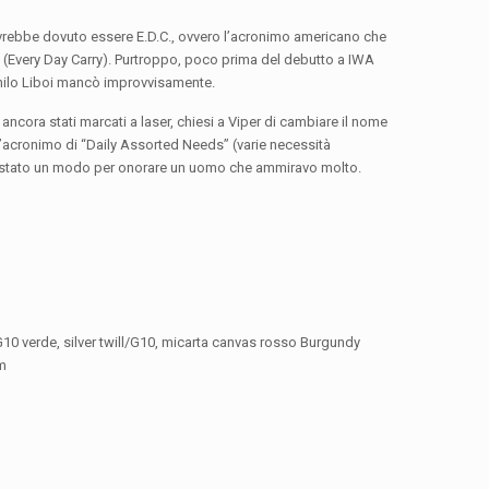
avrebbe dovuto essere E.D.C., ovvero l’acronimo americano che
o (Every Day Carry). Purtroppo, poco prima del debutto a IWA
anilo Liboi mancò improvvisamente.
ancora stati marcati a laser, chiesi a Viper di cambiare il nome
l’acronimo di “Daily Assorted Needs” (varie necessità
 stato un modo per onorare un uomo che ammiravo molto.
G10 verde, silver twill/G10, micarta canvas rosso Burgundy
m