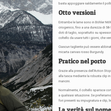
basta appoggiare saldamente il pollice
Otto versioni
Entrambe le lame sono in Böhler N69
criogenico, fino a una durezza di 5
doti di taglio, soprattutto su spessori
coltello da usare tutti i giorni, che 
Ciascun tagliente può essere abbinato
micarta canvas rosso Burgundy.
Pratico nel porto
Grazie alla presenza dell’Action Sto
alla tasca mediante la robusta clip in 
mancini.
Normalmente, il coltello sparisce c
a qualsiasi situazione. Se preferiamo
fori presenti su impugnatura e clip,
La verità sul nome