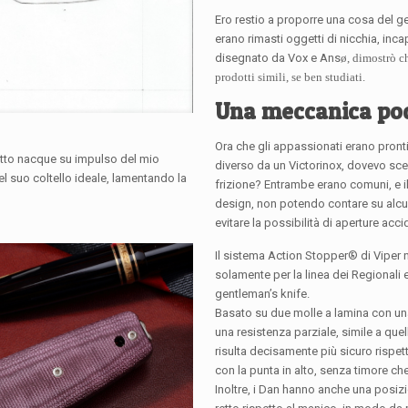
Ero restio a proporre una cosa del gen
erano rimasti oggetti di nicchia, inc
disegnato da Vox e Ans
ø, dimostrò c
prodotti simili, se ben studiati.
Una meccanica poc
Ora che gli appassionati erano pron
etto nacque su impulso del mio
diverso da un Victorinox, dovevo sceg
el suo coltello ideale, lamentando la
frizione? Entrambe erano comuni, e i
design, non potendo contare su alcun
evitare la possibilità di aperture acc
Il sistema Action Stopper® di Viper 
solamente per la linea dei Regionali e 
gentleman’s knife.
Basato su due molle a lamina con un
una resistenza parziale, simile a quel
risulta decisamente più sicuro rispett
con la punta in alto, senza timore che
Inoltre, i Dan hanno anche una posi