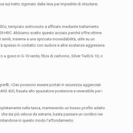
 sul tratto zigrinato della leva per impedirle di chiudersi.
0Co, temprato sottovuoto e affinato mediante trattamento
8-59 HRC. Abbiamo scelto questo acciaio perché offre ottime
 simili, insieme a una spiccata inossidabilità, utile su un
verrà spesso in contatto con sudore e altre sostanze aggressive.
 a gusci in G-10 verde, fibra di carbonio, Silver Twill/G-10, o
pper®, i Dan possono essere portati in sicurezza agganciati
AISI 420, fissata allo spaziatore posteriore e reversibile per i
ompletamente nella tasca, mantenendo un basso profilo adatto
 che sia più veloce da estrarre, basta passare un cordino nei
 limitandone in questo modo l’affondamento.