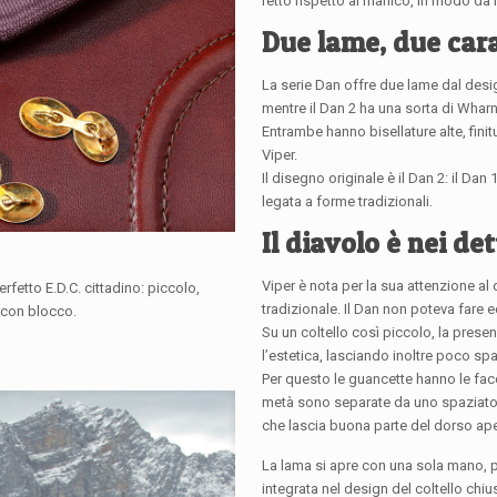
retto rispetto al manico, in modo da r
Due lame, due cara
La serie Dan offre due lame dal desi
mentre il Dan 2 ha una sorta di Wharnc
Entrambe hanno bisellature alte, fini
Viper.
Il disegno originale è il Dan 2: il Dan
legata a forme tradizionali.
Il diavolo è nei det
Viper è nota per la sua attenzione al 
erfetto E.D.C. cittadino: piccolo,
tradizionale. Il Dan non poteva fare 
i con blocco.
Su un coltello così piccolo, la prese
l’estetica, lasciando inoltre poco s
Per questo le guancette hanno le facce
metà sono separate da uno spaziator
che lascia buona parte del dorso aper
La lama si apre con una sola mano, p
integrata nel design del coltello ch