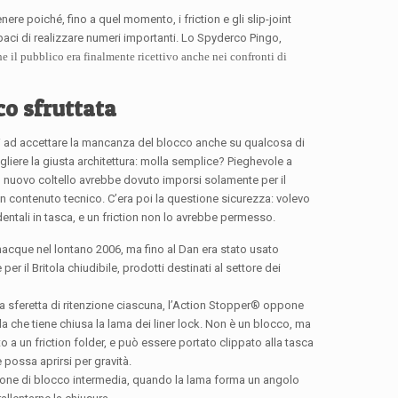
ere poiché, fino a quel momento, i friction e gli slip-joint
apaci di realizzare numeri importanti. Lo Spyderco Pingo,
he il pubblico era finalmente ricettivo anche nei confronti di
o sfruttata
ti ad accettare la mancanza del blocco anche su qualcosa di
liere la giusta architettura: molla semplice? Pieghevole a
l nuovo coltello avrebbe dovuto imporsi solamente per il
 contenuto tecnico. C’era poi la questione sicurezza: volevo
identali in tasca, e un friction non lo avrebbe permesso.
nacque nel lontano 2006, ma fino al Dan era stato usato
per il Britola chiudibile, prodotti destinati al settore dei
a sferetta di ritenzione ciascuna, l’Action Stopper® oppone
la che tiene chiusa la lama dei liner lock. Non è un blocco, ma
o a un friction folder, e può essere portato clippato alla tasca
 possa aprirsi per gravità.
zione di blocco intermedia, quando la lama forma un angolo