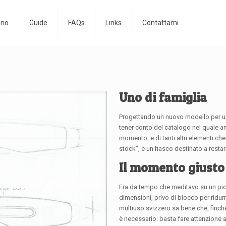
ono
Guide
FAQs
Links
Contattami
Uno di famiglia
Progettando un nuovo modello per un
tener conto del catalogo nel quale and
momento, e di tanti altri elementi c
stock”, e un fiasco destinato a restar
Il momento giusto
Era da tempo che meditavo su un picc
dimensioni, privo di blocco per ridurr
multiuso svizzero sa bene che, finch
è necessario: basta fare attenzione a 